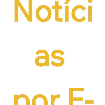
Notíci
as 
por E-