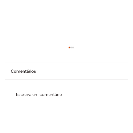
Comentários
Escreva um comentário
Dr. Ermínio Lima Neto defende PEC do
Emprego em audiência da CCJ e destaca
necessidade de reduzir o custo da