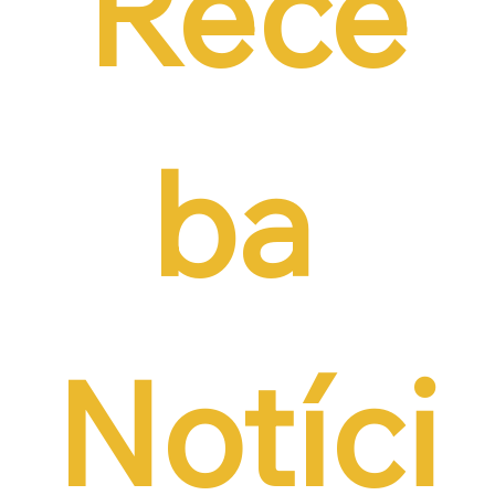
Rece
ba 
Notíci