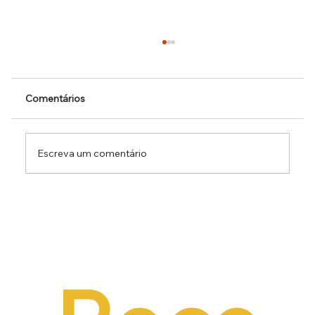
Comentários
Escreva um comentário
Dr. Ermínio Lima Neto defende PEC do
Emprego em audiência da CCJ e destaca
necessidade de reduzir o custo da
contratação formal