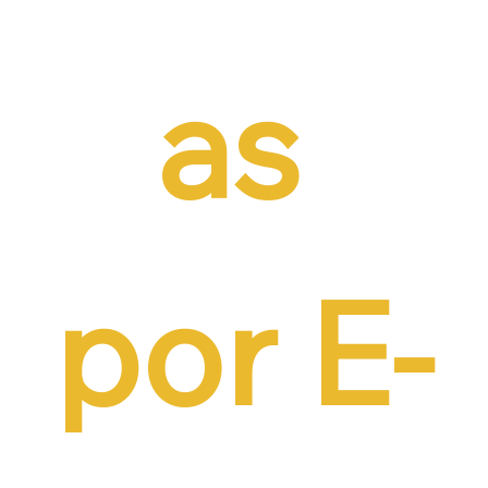
as 
por E-