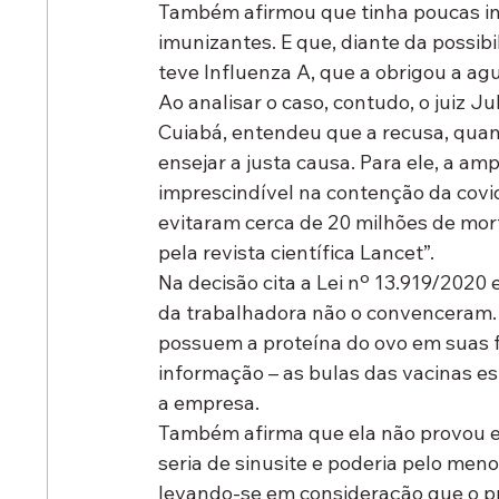
Também afirmou que tinha poucas inf
imunizantes. E que, diante da possibi
teve Influenza A, que a obrigou a ag
Ao analisar o caso, contudo, o juiz Ju
Cuiabá, entendeu que a recusa, quand
ensejar a justa causa. Para ele, a a
imprescindível na contenção da covid
evitaram cerca de 20 milhões de mor
pela revista científica Lancet”.
Na decisão cita a Lei nº 13.919/2020
da trabalhadora não o convenceram. P
possuem a proteína do ovo em suas fó
informação – as bulas das vacinas e
a empresa.
Também afirma que ela não provou es
seria de sinusite e poderia pelo meno
levando-se em consideração que o p