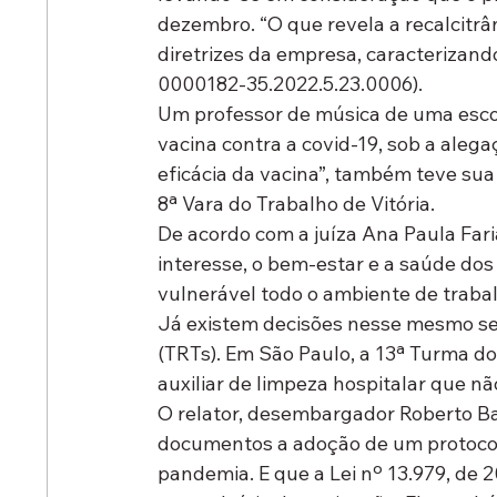
dezembro. “O que revela a recalcitr
diretrizes da empresa, caracterizando
0000182-35.2022.5.23.0006).
Um professor de música de uma escol
vacina contra a covid-19, sob a aleg
eficácia da vacina”, também teve sua
8ª Vara do Trabalho de Vitória.
De acordo com a juíza Ana Paula Faria
interesse, o bem-estar e a saúde dos
vulnerável todo o ambiente de traba
Já existem decisões nesse mesmo se
(TRTs). Em São Paulo, a 13ª Turma d
auxiliar de limpeza hospitalar que nã
O relator, desembargador Roberto Ba
documentos a adoção de um protocol
pandemia. E que a Lei nº 13.979, de 2