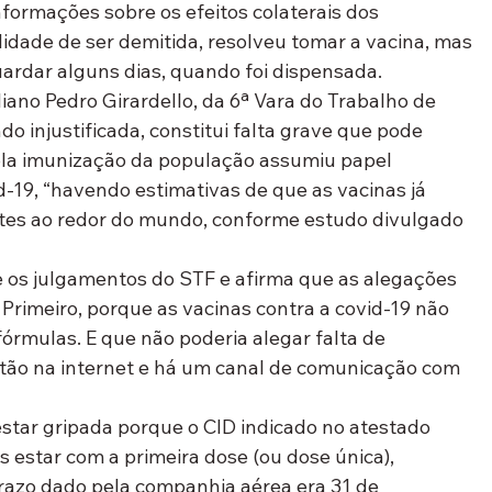
ormações sobre os efeitos colaterais dos 
lidade de ser demitida, resolveu tomar a vacina, mas 
uardar alguns dias, quando foi dispensada.
liano Pedro Girardello, da 6ª Vara do Trabalho de 
o injustificada, constitui falta grave que pode 
mpla imunização da população assumiu papel 
-19, “havendo estimativas de que as vacinas já 
tes ao redor do mundo, conforme estudo divulgado 
 e os julgamentos do STF e afirma que as alegações 
rimeiro, porque as vacinas contra a covid-19 não 
rmulas. E que não poderia alegar falta de 
stão na internet e há um canal de comunicação com 
tar gripada porque o CID indicado no atestado 
s estar com a primeira dose (ou dose única), 
razo dado pela companhia aérea era 31 de 