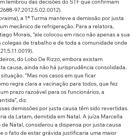
ém lembrou das decisões do STF que confirmam 
2688-97.2012.5.02.0012).
raima), a 1ª Turma manteve a demissão por justa 
um mecânico de refrigeração. Para a relatora, 
go Morais, “ele colocou em risco não apenas a sua 
 colegas de trabalho e de toda a comunidade onde 
1.5.11.0019).
eiros, do Lobo De Rizzo, embora existam 
a causa, ainda não há jurisprudência consolidada. 
 situação. “Mas nos casos em que ficar 
o regra clara a vacinação para todos, que fez 
um prazo razoável para os funcionários, a 
ntida”, diz.
sas demissões por justa causa têm sido revertidas. 
ria da Latam, demitida em Natal. A juíza Marcella 
o de Natal, considerou a dispensa por justa causa 
 o fato de estar grávida justificaria uma maior 