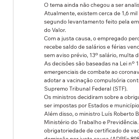
O tema ainda não chegou a ser analis
Atualmente, existem cerca de 1,6 mil
segundo levantamento feito pela emp
do Valor.
Com a justa causa, o empregado perde
recebe saldo de salários e férias ven
sem aviso prévio, 13º salário, mult
As decisões são baseadas na Lei nº 1
emergenciais de combate ao coronaví
adotar a vacinação compulsória cont
Supremo Tribunal Federal (STF).
Os ministros decidiram sobre a obri
ser impostas por Estados e município
Além disso, o ministro Luís Roberto 
Ministério do Trabalho e Previdência
obrigatoriedade de certificado de va
demissão por justa causa (ADPFs 898,