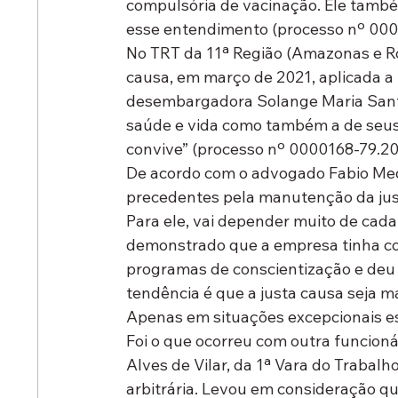
compulsória de vacinação. Ele tamb
esse entendimento (processo nº 000
No TRT da 11ª Região (Amazonas e Ro
causa, em março de 2021, aplicada a 
desembargadora Solange Maria Santia
saúde e vida como também a de seus
convive” (processo nº 0000168-79.202
De acordo com o advogado Fabio Med
precedentes pela manutenção da just
Para ele, vai depender muito de cada
demonstrado que a empresa tinha com
programas de conscientização e deu 
tendência é que a justa causa seja ma
Apenas em situações excepcionais es
Foi o que ocorreu com outra funcioná
Alves de Vilar, da 1ª Vara do Trabalh
arbitrária. Levou em consideração que