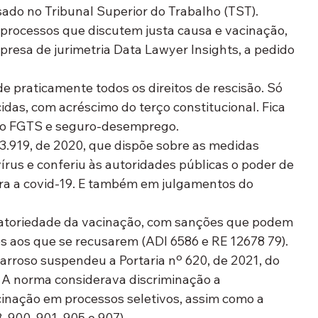
ado no Tribunal Superior do Trabalho (TST). 
 processos que discutem justa causa e vacinação, 
resa de jurimetria Data Lawyer Insights, a pedido 
 praticamente todos os direitos de rescisão. Só 
cidas, com acréscimo do terço constitucional. Fica 
a do FGTS e seguro-desemprego.
3.919, de 2020, que dispõe sobre as medidas 
rus e conferiu às autoridades públicas o poder de 
ra a covid-19. E também em julgamentos do 
gatoriedade da vacinação, com sanções que podem 
s aos que se recusarem (ADI 6586 e RE 12678 79). 
Barroso suspendeu a Portaria nº 620, de 2021, do 
. A norma considerava discriminação a 
cinação em processos seletivos, assim como a 
 900, 901, 905 e 907).