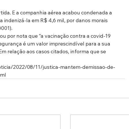
ertida. E a companhia aérea acabou condenada a 
a indenizá-la em R$ 4,6 mil, por danos morais 
001).
ou por nota que “a vacinação contra a covid-19 
egurança é um valor imprescindível para a sua 
 Em relação aos casos citados, informa que se 
noticia/2022/08/11/justica-mantem-demissao-de-
tml