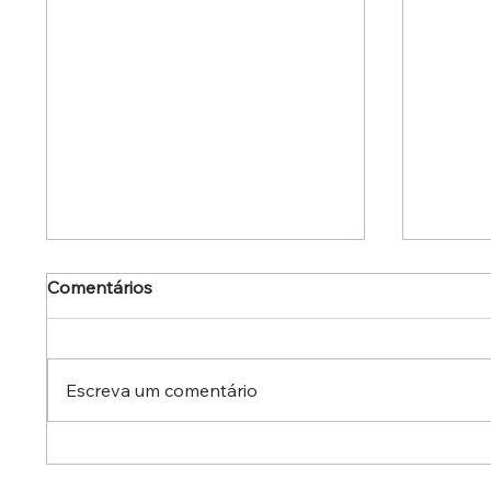
Comentários
Escreva um comentário
Dr. Ermínio Lima Neto
Dr. Er
defende aperfeiçoamento
defen