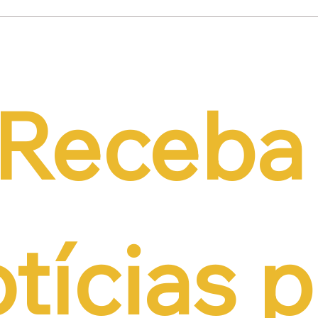
mínio Lima Neto
Empresários propõe
de PEC do Emprego
alternativas à contri
iência da CCJ e
previdenciária sobre 
a necessidade de
r o custo da
tação formal
Receba 
tícias p