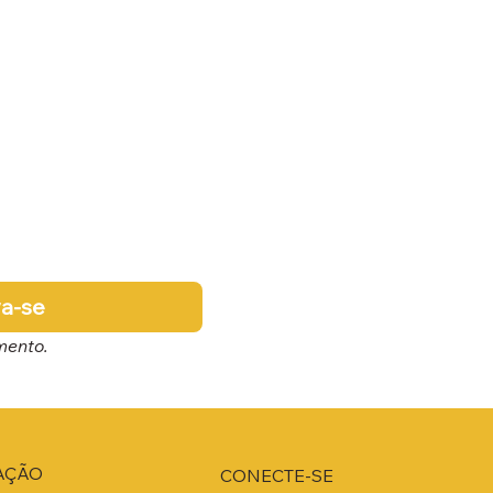
va-se
mento.
AÇÃO
CONECTE-SE