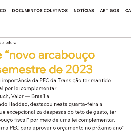
ICO
DOCUMENTOS COLETIVOS
NOTÍCIAS
ARTIGOS
CA
de leitura
 “novo arcabouço
º semestre de 2023
 importância da PEC da Transição ter mantido 
al por lei complementar
ch, Valor — Brasília
ndo Haddad, destacou nesta quarta-feira a 
ue excepcionaliza despesas do teto de gasto, ter 
ouço fiscal” por meio de uma lei complementar. 
uma PEC para aprovar o orçamento no próximo ano”, 