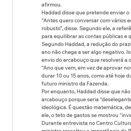
afirmou.
Haddad disse que pretende enviar o 
“Antes quero conversar com vários e
robusto”, disse. Segundo ele, a refer
para equilibrar as contas públicas e 
Segundo Haddad, a redução do prazo 
ano não chega a ser algo negativo. I
envio do arcabouço que resolverá a 
“Ano que vem, em vez de aprovar no
durar 10 ou 15 anos, como até hoje du
futuro ministro da Fazenda.
Por enquanto, Haddad disse que não 
arcabouço porque seria “deselegante
ideológica. É questão matemática, de
ele, o teto de gastos se mostrou “invi
Durante entrevista no Centro Cultural
ministro ressaltou a importância da 