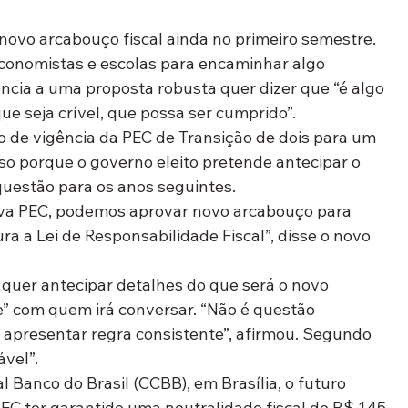
novo arcabouço fiscal ainda no primeiro semestre. 
conomistas e escolas para encaminhar algo 
ência a uma proposta robusta quer dizer que “é algo 
que seja crível, que possa ser cumprido”.
de vigência da PEC de Transição de dois para um 
sso porque o governo eleito pretende antecipar o 
questão para os anos seguintes.
va PEC, podemos aprovar novo arcabouço para 
ra a Lei de Responsabilidade Fiscal”, disse o novo 
quer antecipar detalhes do que será o novo 
” com quem irá conversar. “Não é questão 
 apresentar regra consistente”, afirmou. Segundo 
ável”.
 Banco do Brasil (CCBB), em Brasília, o futuro 
PEC ter garantido uma neutralidade fiscal de R$ 145 