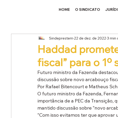
HOME
O SINDICATO
JURÍD
Sindeprestem
22 de dez. de 2022
3 min 
Haddad promete
fiscal” para o 1
Futuro ministro da Fazenda destacou
discussão sobre novo arcabouço fisc
Por Rafael Bitencourt e Matheus Schu
O futuro ministro da Fazenda, Ferna
importância de a PEC da Transição, q
mantido discussão sobre “novo arcab
“Com isso evitamos ter que aprovar 