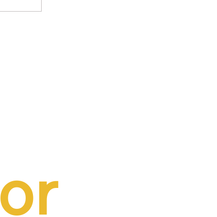
m
buição
a folha
or 