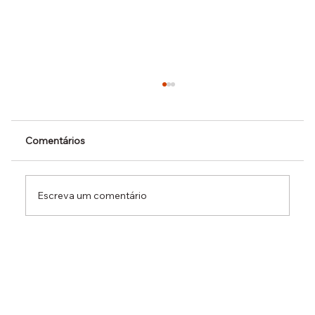
Comentários
Escreva um comentário
Dr. Ermínio Lima Neto defende PEC do
Emprego em audiência da CCJ e destaca
necessidade de reduzir o custo da
contratação formal