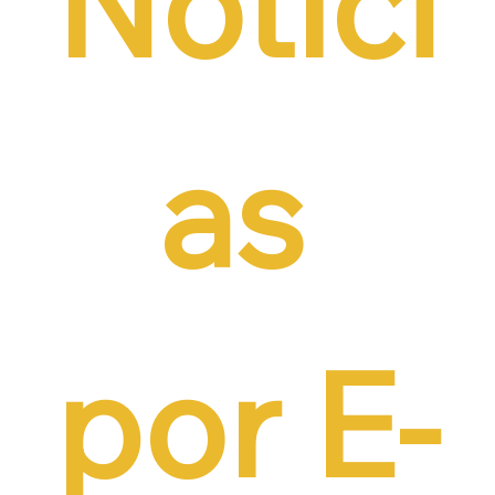
Notíci
as 
por E-