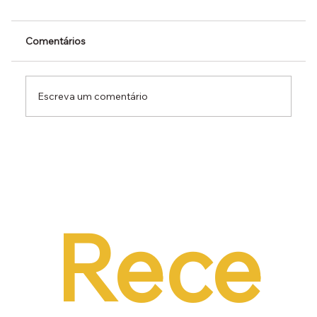
Comentários
Escreva um comentário
Dr. Ermínio Lima Neto defende PEC do
Emprego em audiência da CCJ e destaca
necessidade de reduzir o custo da
contratação formal
Rece