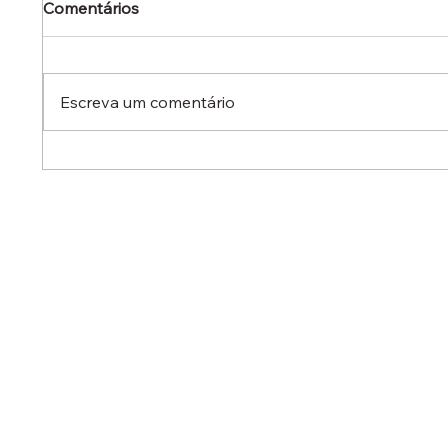
Comentários
Escreva um comentário
Dr. Ermínio Lima Neto
Dr. Er
defende aperfeiçoamento
defen
do Estatuto do Aprendiz em
em aud
audiência no Senado
destac
reduzi
contra