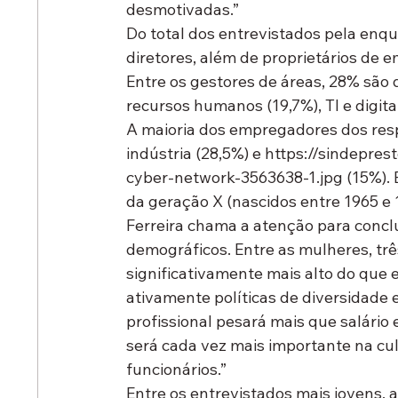
desmotivadas.”
Do total dos entrevistados pela enq
diretores, além de proprietários de e
Entre os gestores de áreas, 28% são
recursos humanos (19,7%), TI e digital
A maioria dos empregadores dos resp
indústria (28,5%) e https://sindepr
cyber-network-3563638-1.jpg (15%). E
da geração X (nascidos entre 1965 e 
Ferreira chama a atenção para concl
demográficos. Entre as mulheres, trê
significativamente mais alto do que
ativamente políticas de diversidade e 
profissional pesará mais que salário 
será cada vez mais importante na cu
funcionários.”
Entre os entrevistados mais jovens,