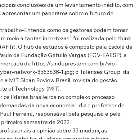
cipais conclusões de um levantamento inédito, com 
ra apresentar um panorama sobre o futuro do 
o trabalho-Entenda como os gestores podem tomar 
 meio a tantas incertezas” foi realizada pelo think 
AFTr). O hub de estudos é composto pela Escola de 
aulo da Fundação Getulio Vargas (FGV-EAESP), a 
do mercado de https://sindeprestem.com.br/wp-
yber-network-3563638-1.jpg; o Talenses Group, da 
e a MIT Sloan Review Brasil, revista de gestão 
ute of Technology (MIT).
r os líderes brasileiros no complexo processo 
 demandas da nova economia”, diz o professor de 
Paul Ferreira, responsável pela pesquisa e pela 
 primeiro semestre de 2022.
rofissionais a opinião sobre 33 mudanças 
o do trabalho, divididas em quatro pilares: 