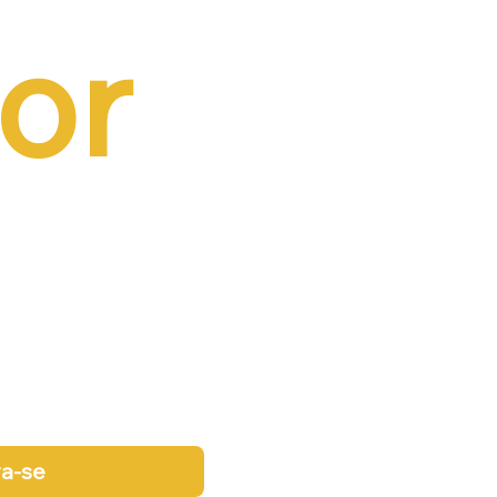
or 
va-se