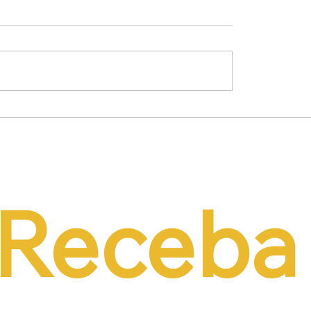
mínio Lima Neto
Empresários propõe
de PEC do Emprego
alternativas à contri
iência da CCJ e
previdenciária sobre 
a necessidade de
r o custo da
tação formal
Receba 