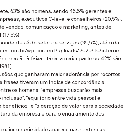
uete, 63% são homens, sendo 45,5% gerentes e 
mpresas, executivos C-level e conselheiros (20,5%). 
 de vendas, comunicação e marketing, antes de 
 (17,5%).
ondentes é do setor de serviços (35,5%), além da 
estem.com.br/wp-content/uploads/2020/10/internet-
m relação à faixa etária, a maior parte ou 42% são 
1981).
usões que ganharam maior aderência por recortes 
s frases tiveram um índice de concordância 
 entre os homens: “empresas buscarão mais 
inclusão”, “equilíbrio entre vida pessoal e 
e benefícios” e “a geração de valor para a sociedade 
ltura da empresa e para o engajamento dos 
 a maior unanimidade aparece nas sentenças 