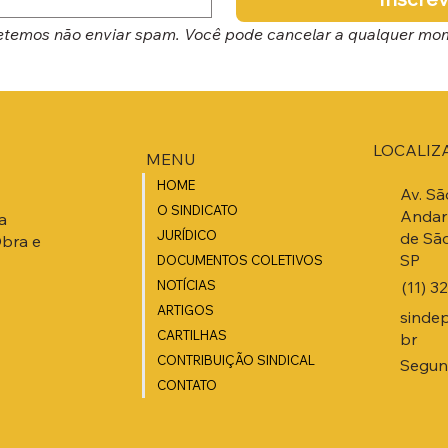
temos não enviar spam. Você pode cancelar a qualquer mo
LOCALIZ
MENU
HOME
Av. Sã
O SINDICATO
Andar 
a
JURÍDICO
de São
Obra e
SP
DOCUMENTOS COLETIVOS
(11) 3
NOTÍCIAS
ARTIGOS
sinde
CARTILHAS
br
CONTRIBUIÇÃO SINDICAL
Segund
CONTATO