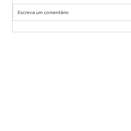
Escreva um comentário
Dr. Ermínio Lima Neto
Dr. Er
defende aperfeiçoamento
defen
do Estatuto do Aprendiz em
em aud
audiência no Senado
destac
reduzi
contra