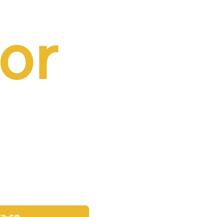
or 
va-se