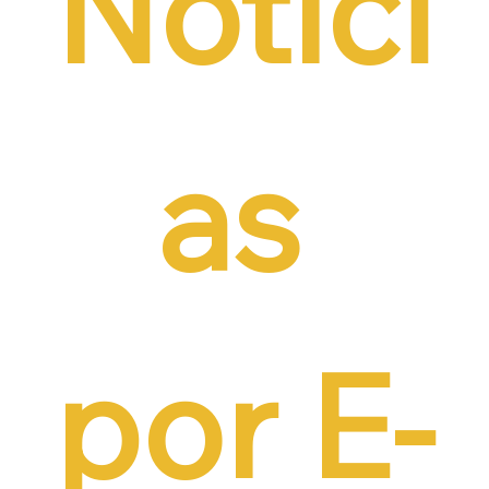
Notíci
as 
por E-