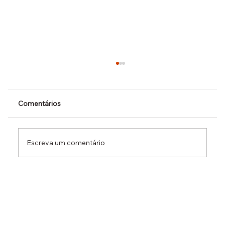
Comentários
Escreva um comentário
Dr. Ermínio Lima Neto defende PEC do
Emprego em audiência da CCJ e destaca
necessidade de reduzir o custo da
contratação formal