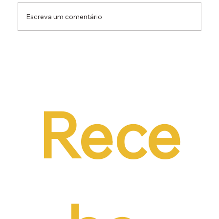
Escreva um comentário
Dr. Ermínio Lima Neto defende PEC do
Emprego em audiência da CCJ e destaca
necessidade de reduzir o custo da
contratação formal
Rece