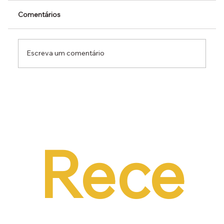
Comentários
Escreva um comentário
Dr. Ermínio Lima Neto defende PEC do
Emprego em audiência da CCJ e destaca
necessidade de reduzir o custo da
contratação formal
Rece