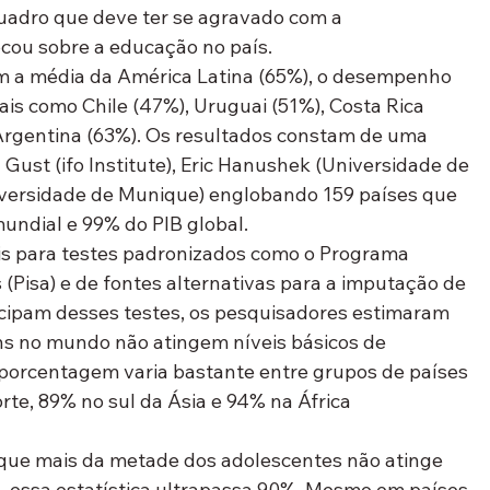
quadro que deve ter se agravado com a 
cou sobre a educação no país.
m a média da América Latina (65%), o desempenho 
nais como Chile (47%), Uruguai (51%), Costa Rica 
 Argentina (63%). Os resultados constam de uma 
ust (ifo Institute), Eric Hanushek (Universidade de 
versidade de Munique) englobando 159 países que 
ndial e 99% do PIB global.
eis para testes padronizados como o Programa 
 (Pisa) e de fontes alternativas para a imputação de 
icipam desses testes, os pesquisadores estimaram 
ns no mundo não atingem níveis básicos de 
sa porcentagem varia bastante entre grupos de países 
rte, 89% no sul da Ásia e 94% na África 
m que mais da metade dos adolescentes não atinge 
, essa estatística ultrapassa 90%. Mesmo em países 