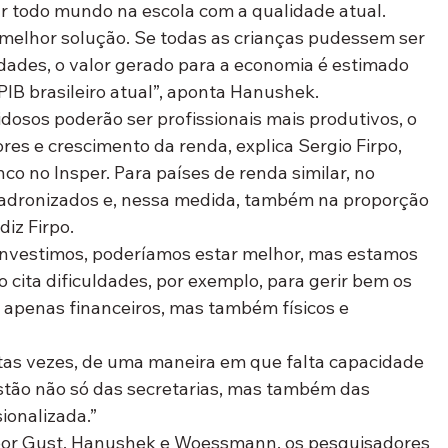
 todo mundo na escola com a qualidade atual. 
a melhor solução. Se todas as crianças pudessem ser 
idades, o valor gerado para a economia é estimado 
IB brasileiro atual”, aponta Hanushek.
idosos poderão ser profissionais mais produtivos, o 
res e crescimento da renda, explica Sergio Firpo, 
co no Insper. Para países de renda similar, no 
s padronizados e, nessa medida, também na proporção 
diz Firpo.
investimos, poderíamos estar melhor, mas estamos 
o cita dificuldades, por exemplo, para gerir bem os 
 apenas financeiros, mas também físicos e 
uitas vezes, de uma maneira em que falta capacidade 
estão não só das secretarias, mas também das 
ionalizada.”
por Gust, Hanushek e Woessmann, os pesquisadores 