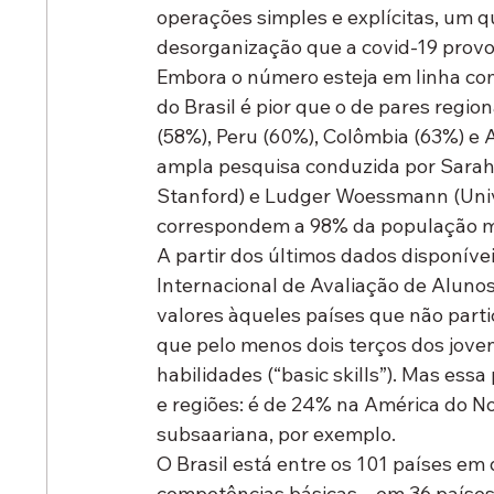
operações simples e explícitas, um 
desorganização que a covid-19 provo
Embora o número esteja em linha co
do Brasil é pior que o de pares regio
(58%), Peru (60%), Colômbia (63%) e
ampla pesquisa conduzida por Sarah G
Stanford) e Ludger Woessmann (Uni
correspondem a 98% da população mu
A partir dos últimos dados disponív
Internacional de Avaliação de Alunos
valores àqueles países que não part
que pelo menos dois terços dos jove
habilidades (“basic skills”). Mas es
e regiões: é de 24% na América do No
subsaariana, por exemplo.
O Brasil está entre os 101 países e
competências básicas – em 36 países