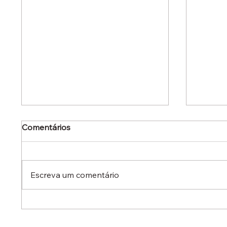
Comentários
Escreva um comentário
Dr. Ermínio Lima Neto
Dr. Er
defende aperfeiçoamento
defen