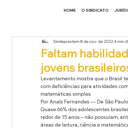
HOME
O SINDICATO
JURÍD
Sindeprestem
8 de nov. de 2022
4 min d
Faltam habilida
jovens brasileiro
Levantamento mostra que o Brasil t
com deficiências para atividades com
matemáticas simples
Por Anaïs Fernandes — De São Paul
Quase 66% dos adolescentes brasilei
redor de 15 anos – não possuíam, an
áreas de leitura, ciência e matemátic