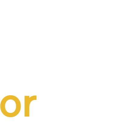
a folha
or 