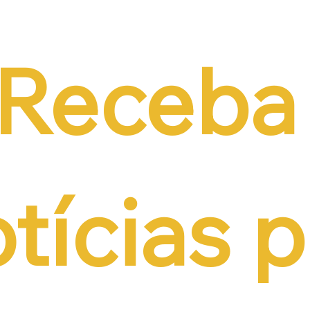
iência da CCJ e
previdenciária sobre 
a necessidade de
r o custo da
tação formal
Receba 
tícias p