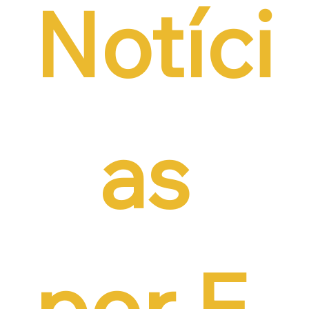
Notíci
as 
por E-