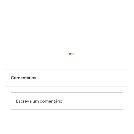
Comentários
Escreva um comentário
Dr. Ermínio Lima Neto defende PEC do
Emprego em audiência da CCJ e destaca