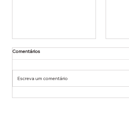
Comentários
Escreva um comentário
Dr. Ermínio Lima Neto
Dr. Er
defende aperfeiçoamento
defen
do Estatuto do Aprendiz em
em aud
audiência no Senado
destac
reduzi
contra