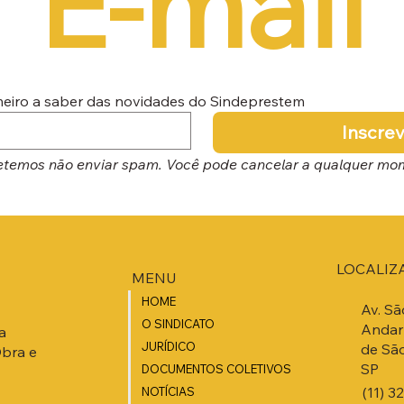
E-mail
imeiro a saber das novidades do Sindeprestem
Inscre
temos não enviar spam. Você pode cancelar a qualquer mo
LOCALIZ
MENU
HOME
Av. Sã
O SINDICATO
Andar 
a
JURÍDICO
de São
Obra e
SP
DOCUMENTOS COLETIVOS
(11) 3
NOTÍCIAS