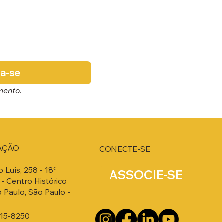
va-se
mento.
AÇÃO
CONECTE-SE
o Luís, 258 - 18º
ASSOCIE-SE
- Centro Histórico
 Paulo, São Paulo -
215-8250