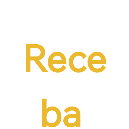
Dr. Ermínio Lima Neto defende PEC do
Emprego em audiência da CCJ e destaca
necessidade de reduzir o custo da
contratação formal
Rece
ba 