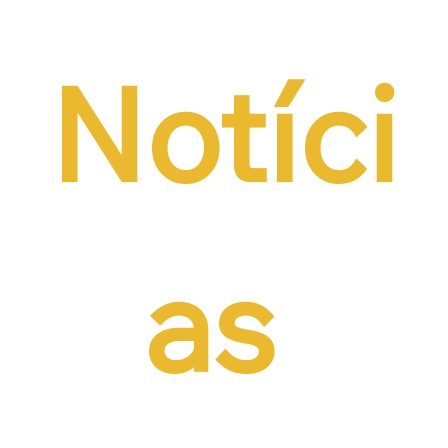
Notíci
as 