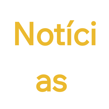
Notíci
as 