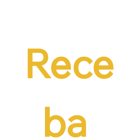
Dr. Ermínio Lima Neto defende PEC do
Emprego em audiência da CCJ e destaca
necessidade de reduzir o custo da
contratação formal
Rece
ba 