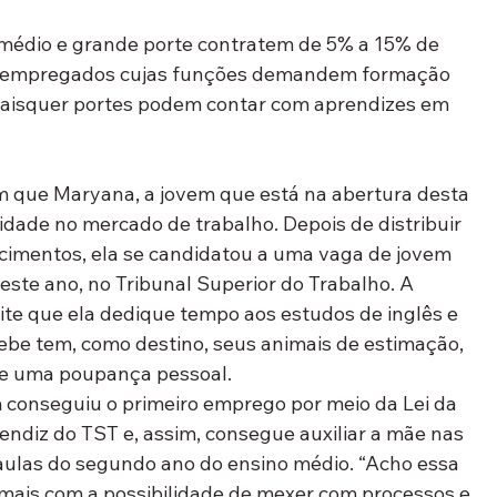
médio e grande porte contratem de 5% a 15% de 
e empregados cujas funções demandem formação 
uaisquer portes podem contar com aprendizes em 
m que Maryana, a jovem que está na abertura desta 
ade no mercado de trabalho. Depois de distribuir 
ecimentos, ela se candidatou a uma vaga de jovem 
este ano, no Tribunal Superior do Trabalho. A 
ite que ela dedique tempo aos estudos de inglês e 
be tem, como destino, seus animais de estimação, 
 e uma poupança pessoal. 
conseguiu o primeiro emprego por meio da Lei da 
ndiz do TST e, assim, consegue auxiliar a mãe nas 
aulas do segundo ano do ensino médio. “Acho essa 
mais com a possibilidade de mexer com processos e 