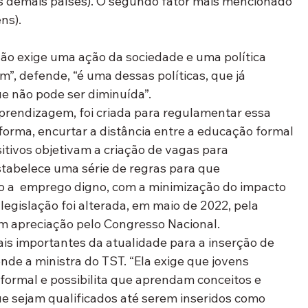
s demais países). O segundo fator mais mencionado 
ns). 
ação exige uma ação da sociedade e uma política 
m”, defende, “é uma dessas políticas, que já 
e não pode ser diminuída”. 
prendizagem, foi criada para regulamentar essa 
orma, encurtar a distância entre a educação formal 
itivos objetivam a criação de vagas para 
tabelece uma série de regras para que 
o a  emprego digno, com a minimização do impacto 
legislação foi alterada, em maio de 2022, pela 
em apreciação pelo Congresso Nacional. 
ais importantes da atualidade para a inserção de 
nde a ministra do TST. “Ela exige que jovens 
ormal e possibilita que aprendam conceitos e 
e sejam qualificados até serem inseridos como 