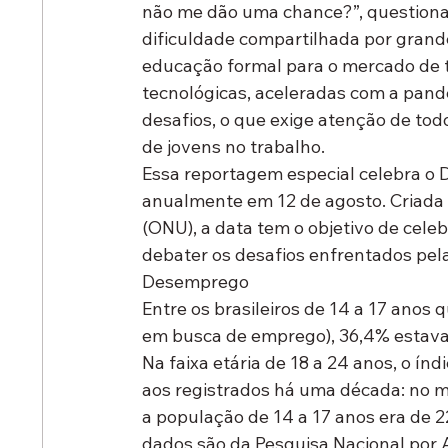
não me dão uma chance?”, questiona 
dificuldade compartilhada por grand
educação formal para o mercado de t
tecnológicas, aceleradas com a pand
desafios, o que exige atenção de todo
de jovens no trabalho. 
Essa reportagem especial celebra o
anualmente em 12 de agosto. Criada
(ONU), a data tem o objetivo de cele
debater os desafios enfrentados pel
Desemprego
Entre os brasileiros de 14 a 17 anos 
em busca de emprego), 36,4% estava
Na faixa etária de 18 a 24 anos, o í
aos registrados há uma década: no 
a população de 14 a 17 anos era de 22,
dados são da Pesquisa Nacional por 