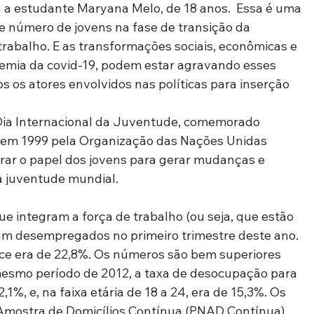
a estudante Maryana Melo, de 18 anos.  Essa é uma 
e número de jovens na fase de transição da 
rabalho. E as transformações sociais, econômicas e 
emia da covid-19, podem estar agravando esses 
s os atores envolvidos nas políticas para inserção 
 Dia Internacional da Juventude, comemorado 
 em 1999 pela Organização das Nações Unidas 
brar o papel dos jovens para gerar mudanças e 
a juventude mundial.
que integram a força de trabalho (ou seja, que estão 
m desempregados no primeiro trimestre deste ano. 
ndice era de 22,8%. Os números são bem superiores 
mesmo período de 2012, a taxa de desocupação para 
1%, e, na faixa etária de 18 a 24, era de 15,3%. Os 
Amostra de Domicílios Contínua (PNAD Contínua), 