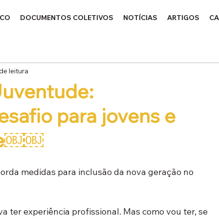
ICO
DOCUMENTOS COLETIVOS
NOTÍCIAS
ARTIGOS
CA
de leitura
Juventude:
safio para jovens e
ade￼￼
orda medidas para inclusão da nova geração no 
 ter experiência profissional. Mas como vou ter, se 