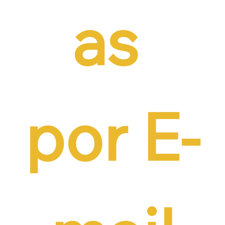
as 
por E-