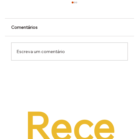
Comentários
Escreva um comentário
Dr. Ermínio Lima Neto defende PEC do
Emprego em audiência da CCJ e destaca
necessidade de reduzir o custo da
contratação formal
Rece