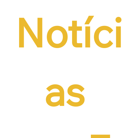
Notíci
as 