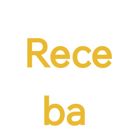
Dr. Ermínio Lima Neto defende PEC do
Emprego em audiência da CCJ e destaca
necessidade de reduzir o custo da
contratação formal
Rece
ba 