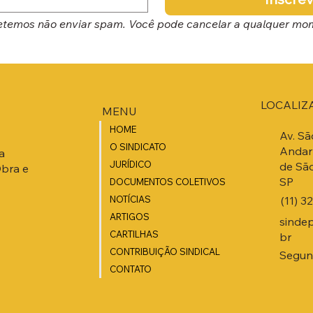
temos não enviar spam. Você pode cancelar a qualquer mo
LOCALIZ
MENU
HOME
Av. Sã
O SINDICATO
Andar 
a
JURÍDICO
de São
Obra e
SP
DOCUMENTOS COLETIVOS
(11) 3
NOTÍCIAS
ARTIGOS
sinde
CARTILHAS
br
CONTRIBUIÇÃO SINDICAL
Segund
CONTATO