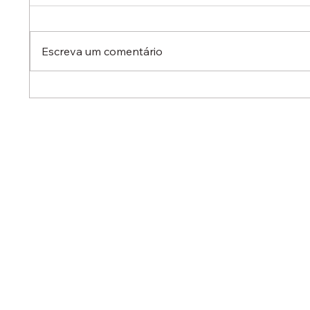
Escreva um comentário
Dr. Ermínio Lima Neto
Dr. Er
defende aperfeiçoamento
defen
do Estatuto do Aprendiz em
em aud
audiência no Senado
destac
reduzi
contra