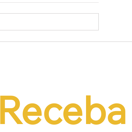
mínio Lima Neto
Empresários propõe
de PEC do Emprego
alternativas à contri
iência da CCJ e
previdenciária sobre 
a necessidade de
r o custo da
tação formal
Receba 