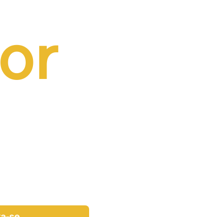
or 
va-se