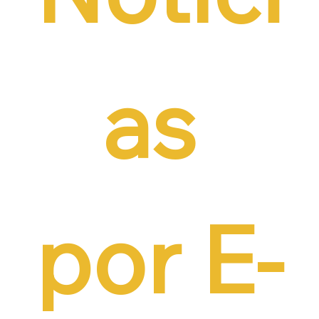
as 
por E-