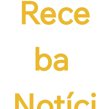
Rece
ba 
Notíci