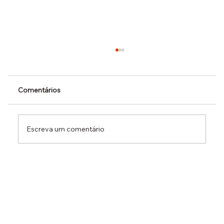
Comentários
Escreva um comentário
Dr. Ermínio Lima Neto defende PEC do
Emprego em audiência da CCJ e destaca
necessidade de reduzir o custo da
contratação formal