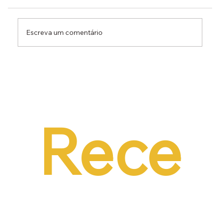
Escreva um comentário
Dr. Ermínio Lima Neto defende PEC do
Emprego em audiência da CCJ e destaca
necessidade de reduzir o custo da
contratação formal
Rece