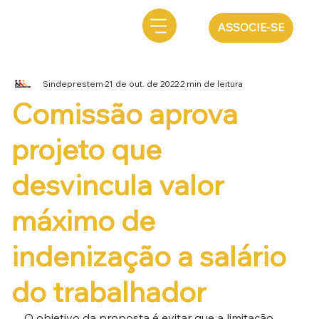
ASSOCIE-SE
Sindeprestem
21 de out. de 2022
2 min de leitura
Comissão aprova
projeto que
desvincula valor
máximo de
indenização a salário
do trabalhador
O objetivo da proposta é evitar que a limitação 