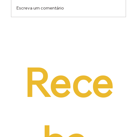
Escreva um comentário
Dr. Ermínio Lima Neto defende PEC do
Emprego em audiência da CCJ e destaca
necessidade de reduzir o custo da
contratação formal
Rece