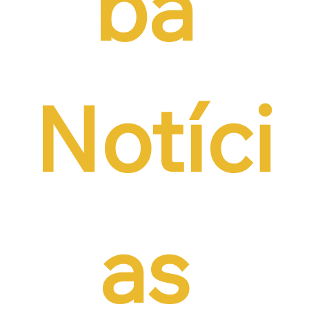
ba 
Notíci
as 