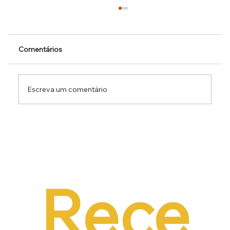
Comentários
Escreva um comentário
Dr. Ermínio Lima Neto defende PEC do
Emprego em audiência da CCJ e destaca
necessidade de reduzir o custo da
contratação formal
Rece