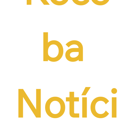
ba 
Notíci