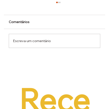
Comentários
Escreva um comentário
Dr. Ermínio Lima Neto defende PEC do
Emprego em audiência da CCJ e destaca
necessidade de reduzir o custo da
contratação formal
Rece