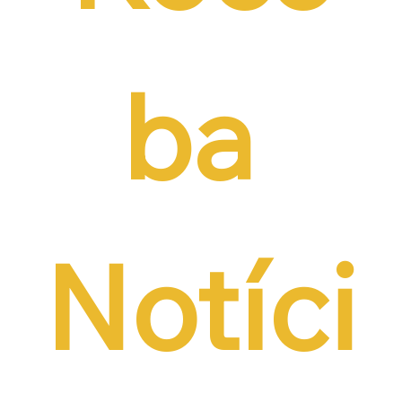
ba 
Notíci