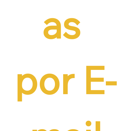
as 
por E-