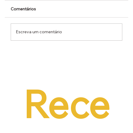
Comentários
Escreva um comentário
Dr. Ermínio Lima Neto defende PEC do
Emprego em audiência da CCJ e destaca
necessidade de reduzir o custo da
contratação formal
Rece