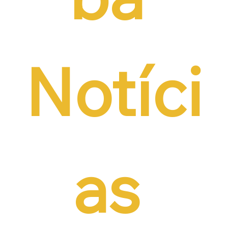
Notíci
as 