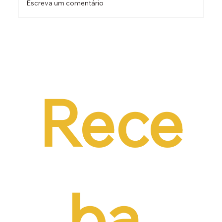
Escreva um comentário
Dr. Ermínio Lima Neto defende PEC do
Emprego em audiência da CCJ e destaca
necessidade de reduzir o custo da
contratação formal
Rece
ba 