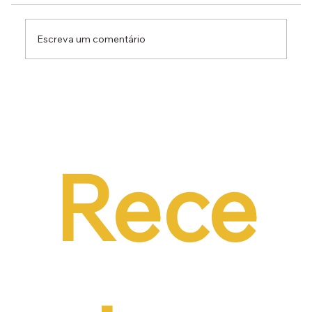
Escreva um comentário
Dr. Ermínio Lima Neto defende PEC do
Emprego em audiência da CCJ e destaca
necessidade de reduzir o custo da
contratação formal
Rece