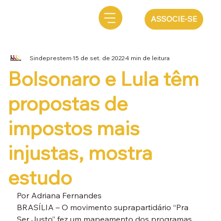
ASSOCIE-SE
Sindeprestem
15 de set. de 2022
4 min de leitura
Bolsonaro e Lula têm
propostas de
impostos mais
injustas, mostra
estudo
Por Adriana Fernandes
BRASÍLIA – O movimento suprapartidário “Pra 
Ser Justo” fez um mapeamento dos programas 