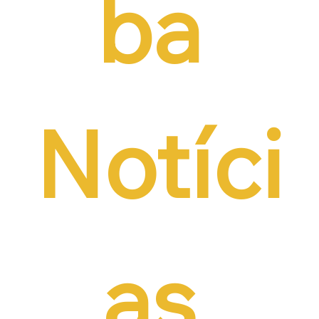
ba 
Notíci
as 