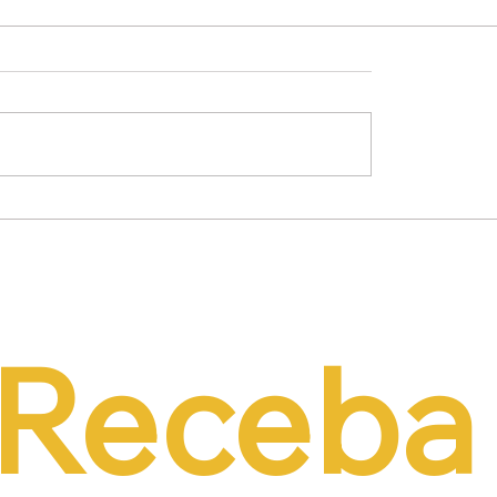
mínio Lima Neto
Empresários propõe
de PEC do Emprego
alternativas à contri
iência da CCJ e
previdenciária sobre 
a necessidade de
r o custo da
tação formal
Receba 