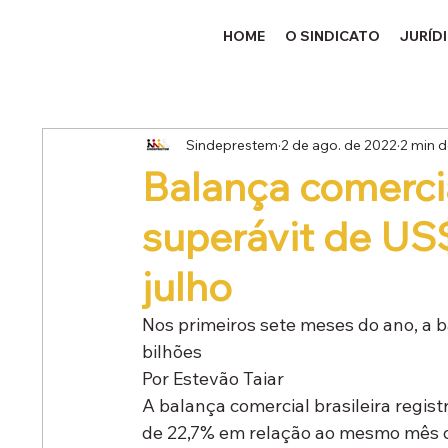
HOME
O SINDICATO
JURÍD
Sindeprestem
2 de ago. de 2022
2 min d
Balança comercia
superávit de US
julho
Nos primeiros sete meses do ano, a 
bilhões
Por Estevão Taiar
A balança comercial brasileira regis
de 22,7% em relação ao mesmo mês d