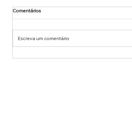
Comentários
Escreva um comentário
Dr. Ermínio Lima Neto
Dr. Er
defende aperfeiçoamento
defen
do Estatuto do Aprendiz em
em aud
audiência no Senado
destac
reduzi
contra