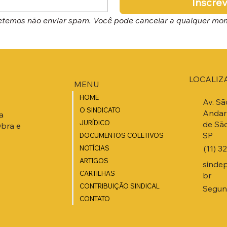
Inscre
temos não enviar spam. Você pode cancelar a qualquer mo
LOCALIZ
MENU
HOME
Av. Sã
O SINDICATO
Andar 
a
JURÍDICO
de São
Obra e
SP
DOCUMENTOS COLETIVOS
(11) 3
NOTÍCIAS
ARTIGOS
sinde
CARTILHAS
br
CONTRIBUIÇÃO SINDICAL
Segund
CONTATO