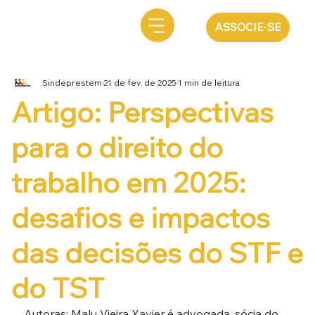
ASSOCIE-SE
Sindeprestem
21 de fev. de 2025
1 min de leitura
Artigo: Perspectivas
para o direito do
trabalho em 2025:
desafios e impactos
das decisões do STF e
do TST
Autoras: 
Malu Vieira Xavier
 é advogada, sócia do 