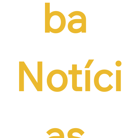
ba 
Notíci
as 