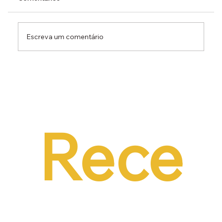
Escreva um comentário
Dr. Ermínio Lima Neto defende PEC do
Emprego em audiência da CCJ e destaca
necessidade de reduzir o custo da
contratação formal
Rece