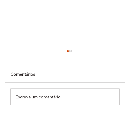
Comentários
Escreva um comentário
Dr. Ermínio Lima Neto defende PEC do
Emprego em audiência da CCJ e destaca