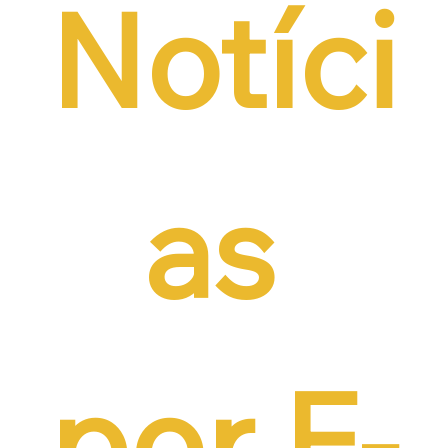
Notíci
as 
por E-