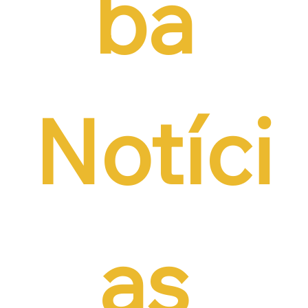
ba 
Notíci
as 