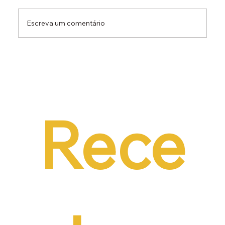
Escreva um comentário
Dr. Ermínio Lima Neto defende PEC do
Emprego em audiência da CCJ e destaca
necessidade de reduzir o custo da
contratação formal
Rece