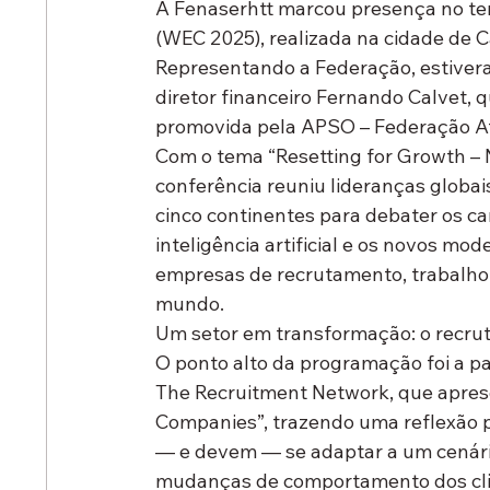
A 
Fenaserhtt
 marcou presença no ter
(WEC 2025)
, realizada na cidade de 
C
Representando a Federação, estiver
diretor financeiro Fernando Calvet
, 
promovida pela 
APSO – Federação A
Com o tema 
“Resetting for Growth –
conferência reuniu lideranças globais
cinco continentes para debater os ca
inteligência artificial e os novos m
empresas de recrutamento, trabalho 
mundo.
Um setor em transformação: o recru
O ponto alto da programação foi a pal
The Recruitment Network
, que apres
Companies”
, trazendo uma reflexão
— e devem — se adaptar a um cenário
mudanças de comportamento dos clie