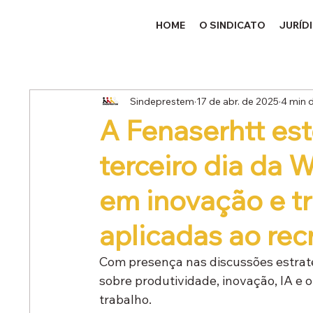
HOME
O SINDICATO
JURÍD
Sindeprestem
17 de abr. de 2025
4 min d
A Fenaserhtt es
terceiro dia da
em inovação e t
aplicadas ao re
Com presença nas discussões estraté
sobre produtividade, inovação, IA e 
trabalho.