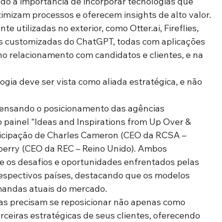
ndo a importância de incorporar tecnologias que 
imizam processos e oferecem insights de alto valor.
e utilizadas no exterior, como 
Otter.ai, Fireflies, 
ões customizadas do ChatGPT
, todas com aplicações 
no relacionamento com candidatos e clientes, e na 
ogia deve ser vista como 
aliada estratégica
, e não 
ensando o posicionamento das agências
 painel 
“Ideas and Inspirations from Up Over & 
icipação de 
Charles Cameron
 (CEO da RCSA – 
berry
 (CEO da REC – Reino Unido). Ambos 
 os desafios e oportunidades enfrentados pelas 
espectivos países, destacando que os modelos 
emandas atuais do mercado.
as precisam se reposicionar não apenas como 
rceiras estratégicas de seus clientes
, oferecendo 