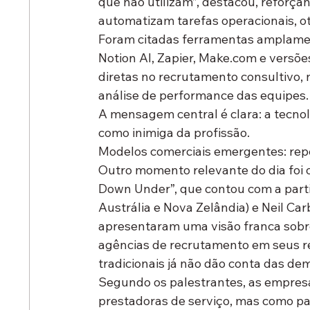
que não utilizam”, destacou, reforça
automatizam tarefas operacionais, ot
Foram citadas ferramentas amplament
Notion AI, Zapier, Make.com e vers
diretas no recrutamento consultivo, 
análise de performance das equipes.
A mensagem central é clara: a tecnol
como inimiga da profissão.
Modelos comerciais emergentes: rep
Outro momento relevante do dia foi o
Down Under”
, que contou com a part
Austrália e Nova Zelândia) e 
Neil Car
apresentaram uma visão franca sobre
agências de recrutamento em seus r
tradicionais já não dão conta das d
Segundo os palestrantes, as empres
prestadoras de serviço, mas como 
pa