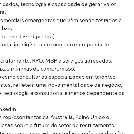
dados, tecnologia e capacidade de gerar valor 
ra.
comerciais emergentes
 que vêm sendo testados e 
obais:
utcome-based pricing)
;
oria, inteligência de mercado e propriedade 
ecrutamento, RPO, MSP e serviços agregados
;
taxas mínimas de compromisso
;
como consultorias especializadas em talentos
.
istas, refletem uma nova mentalidade de negócio, 
e tecnologia e consultoria, e menos dependente da 
inkedIn
s representantes da Austrália, Reino Unido e 
iosas sobre o futuro do setor de recrutamento. 
acou que o mercado australiano enfrenta desafios 