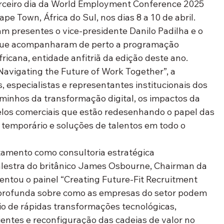
ceiro dia da 
World Employment Conference 2025 
ape Town, África do Sul
, nos dias 8 a 10 de abril. 
am presentes o 
vice-presidente Danilo Padilha
 e o 
que acompanharam de perto a programação 
fricana
, entidade anfitriã da edição deste ano.
 Navigating the Future of Work Together”
, a 
, especialistas e representantes institucionais dos 
minhos da transformação digital, os impactos da 
odelos comerciais que estão redesenhando o papel das 
temporário e soluções de talentos em todo o 
tamento como consultoria estratégica
estra do britânico 
James Osbourne
, Chairman da 
entou o painel 
“Creating Future-Fit Recruitment 
 profunda sobre como as empresas do setor podem 
 de rápidas transformações tecnológicas, 
ntes e reconfiguração das cadeias de valor no 