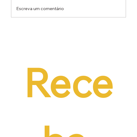
Escreva um comentário
Dr. Ermínio Lima Neto defende PEC do
Emprego em audiência da CCJ e destaca
necessidade de reduzir o custo da
contratação formal
Rece