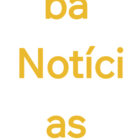
ba 
Notíci
as 