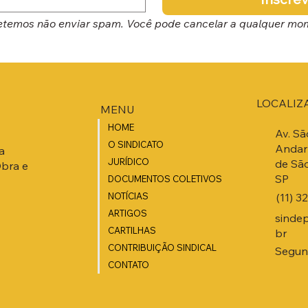
temos não enviar spam. Você pode cancelar a qualquer mo
LOCALIZ
MENU
HOME
Av. Sã
O SINDICATO
Andar 
a
JURÍDICO
de São
Obra e
SP
DOCUMENTOS COLETIVOS
(11) 3
NOTÍCIAS
ARTIGOS
sinde
CARTILHAS
br
CONTRIBUIÇÃO SINDICAL
Segund
CONTATO