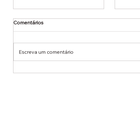
Comentários
Escreva um comentário
Dr. Ermínio Lima Neto
Dr. Er
defende aperfeiçoamento
defen
do Estatuto do Aprendiz em
em aud
audiência no Senado
destac
reduzi
contra