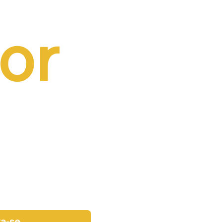
or 
va-se