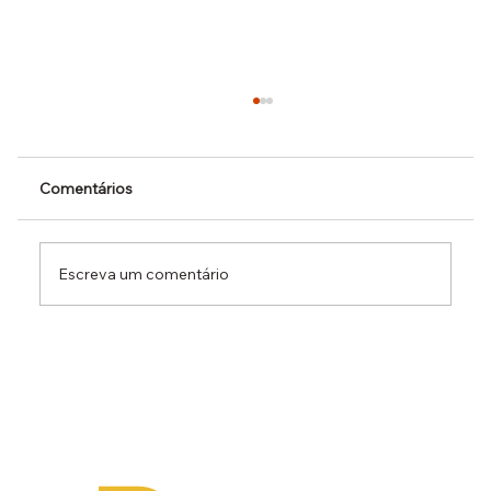
Comentários
Escreva um comentário
Dr. Ermínio Lima Neto defende PEC do
Emprego em audiência da CCJ e destaca
necessidade de reduzir o custo da
contratação formal