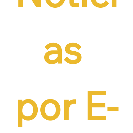
as 
por E-