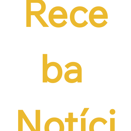
Rece
ba 
Notíci